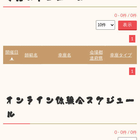
0
-
0
件 /
0
件
1
開催日
会場都
師範名
幸座名
幸座タイプ
▲
道府県
1
オンライン体験会スケジュー
ル
0
-
0
件 /
0
件