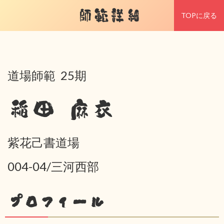
師範詳細
TOPに戻る
道場師範 25期
稲田 麻衣
紫花己書道場
004-04/三河西部
プロフィール