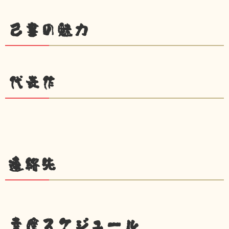
己書の魅力
代表作
連絡先
幸座スケジュール