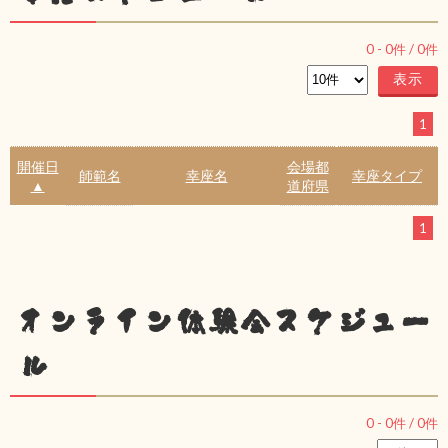
0
-
0
件 /
0
件
1
開催日
会場都
師範名
幸座名
幸座タイプ
▲
道府県
1
オンライン体験会スケジュー
ル
0
-
0
件 /
0
件