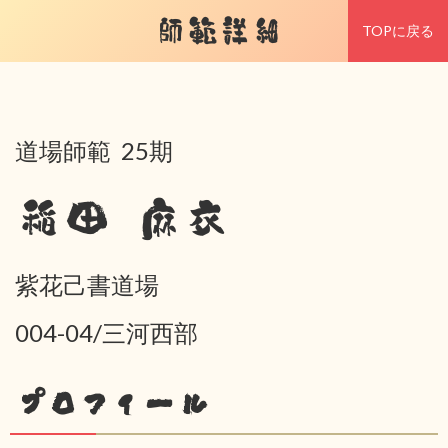
師範詳細
TOPに戻る
道場師範 25期
稲田 麻衣
紫花己書道場
004-04/三河西部
プロフィール