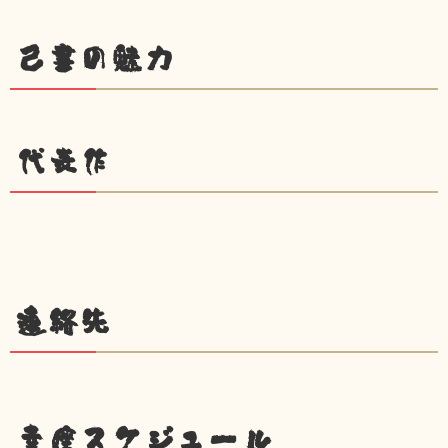
己書の魅力
代表作
連絡先
幸座スケジュール