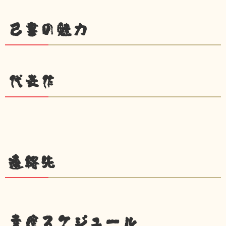
己書の魅力
代表作
連絡先
幸座スケジュール