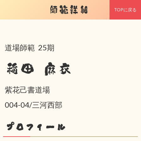
師範詳細
TOPに戻る
道場師範 25期
稲田 麻衣
紫花己書道場
004-04/三河西部
プロフィール