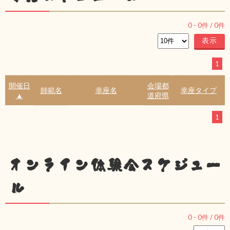
0
-
0
件 /
0
件
1
開催日
会場都
師範名
幸座名
幸座タイプ
▲
道府県
1
オンライン体験会スケジュー
ル
0
-
0
件 /
0
件