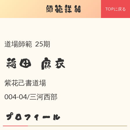
師範詳細
TOPに戻る
道場師範 25期
稲田 麻衣
紫花己書道場
004-04/三河西部
プロフィール