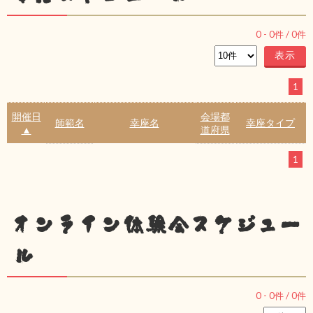
0
-
0
件 /
0
件
1
開催日
会場都
師範名
幸座名
幸座タイプ
▲
道府県
1
オンライン体験会スケジュー
ル
0
-
0
件 /
0
件