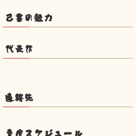
己書の魅力
代表作
連絡先
幸座スケジュール