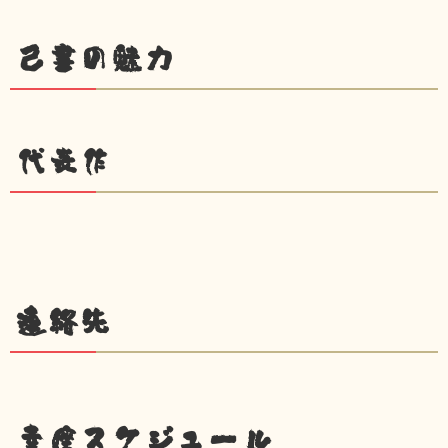
己書の魅力
代表作
連絡先
幸座スケジュール