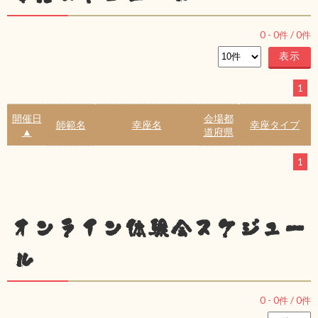
0
-
0
件 /
0
件
1
開催日
会場都
師範名
幸座名
幸座タイプ
▲
道府県
1
オンライン体験会スケジュー
ル
0
-
0
件 /
0
件