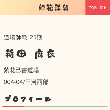
師範詳細
TOPに戻る
道場師範 25期
稲田 麻衣
紫花己書道場
004-04/三河西部
プロフィール