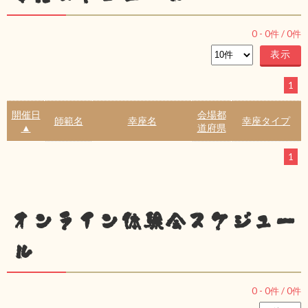
0
-
0
件 /
0
件
1
開催日
会場都
師範名
幸座名
幸座タイプ
▲
道府県
1
オンライン体験会スケジュー
ル
0
-
0
件 /
0
件