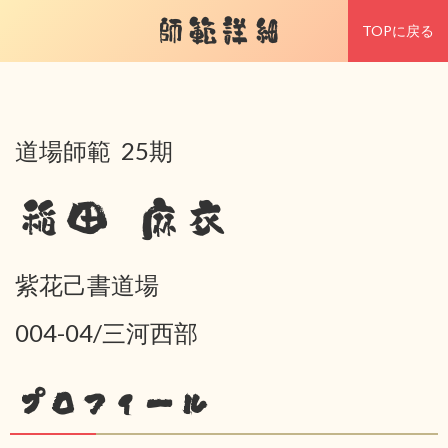
師範詳細
TOPに戻る
道場師範 25期
稲田 麻衣
紫花己書道場
004-04/三河西部
プロフィール