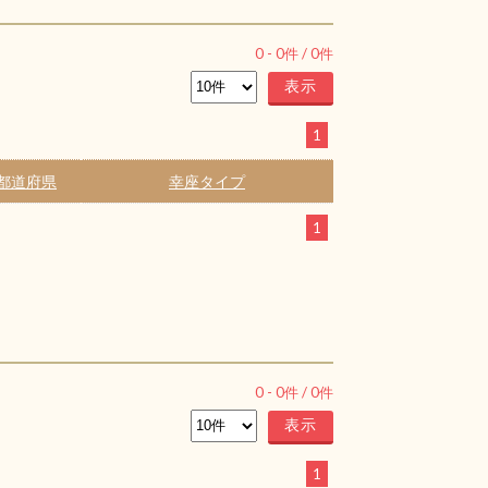
0
-
0
件 /
0
件
1
都道府県
幸座タイプ
1
0
-
0
件 /
0
件
1