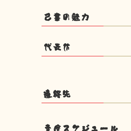
己書の魅力
代表作
連絡先
幸座スケジュール