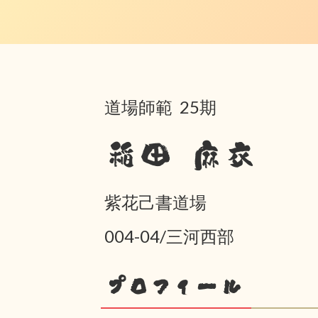
道場師範 25期
稲田 麻衣
紫花己書道場
004-04/三河西部
プロフィール