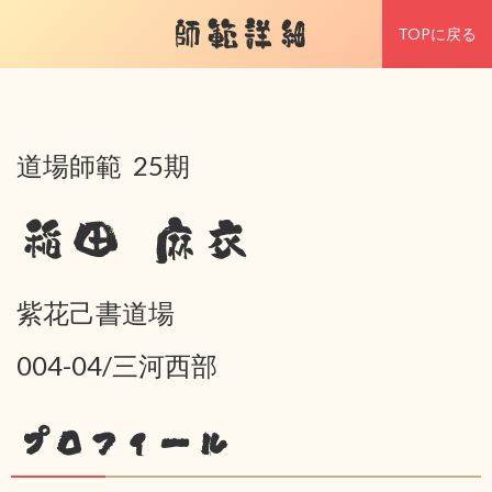
師範詳細
TOPに戻る
道場師範 25期
稲田 麻衣
紫花己書道場
004-04/三河西部
プロフィール