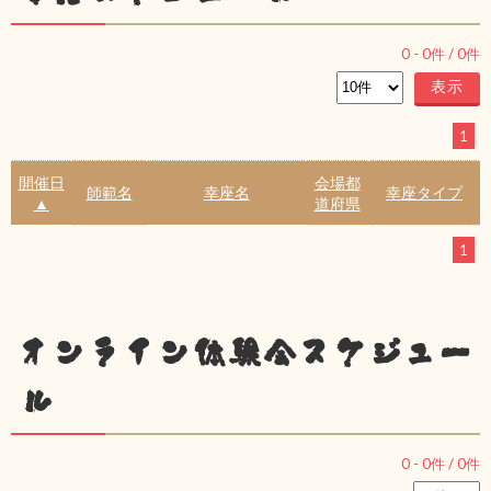
0
-
0
件 /
0
件
1
開催日
会場都
師範名
幸座名
幸座タイプ
▲
道府県
1
オンライン体験会スケジュー
ル
0
-
0
件 /
0
件