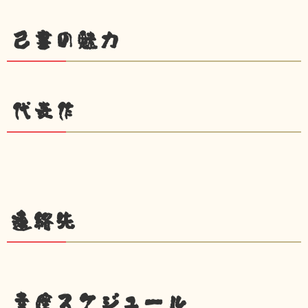
己書の魅力
代表作
連絡先
幸座スケジュール