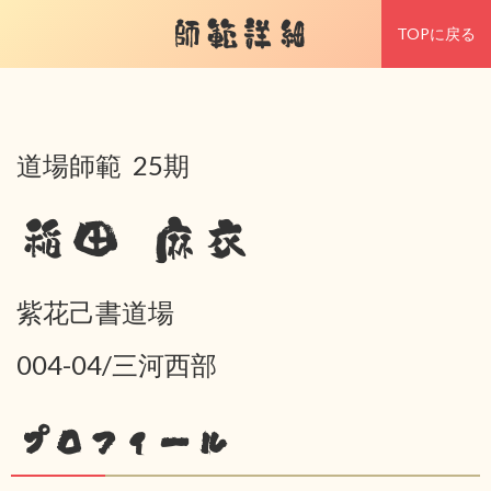
師範詳細
TOPに戻る
道場師範 25期
稲田 麻衣
紫花己書道場
004-04/三河西部
プロフィール