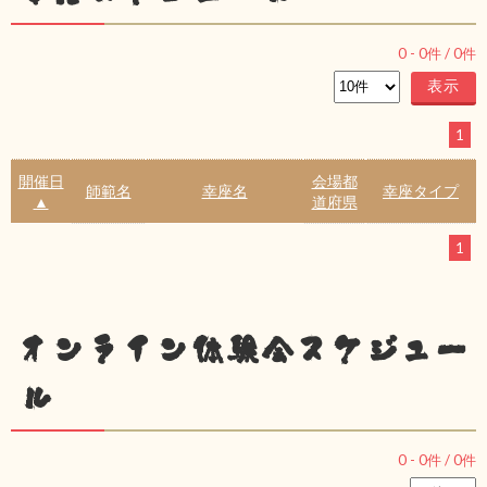
0
-
0
件 /
0
件
1
開催日
会場都
師範名
幸座名
幸座タイプ
▲
道府県
1
オンライン体験会スケジュー
ル
0
-
0
件 /
0
件