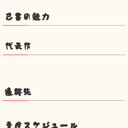
己書の魅力
代表作
連絡先
幸座スケジュール