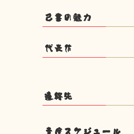
己書の魅力
代表作
連絡先
幸座スケジュール