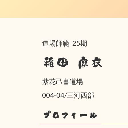
道場師範 25期
稲田 麻衣
紫花己書道場
004-04/三河西部
プロフィール