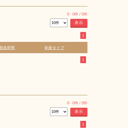
0
-
0
件 /
0
件
1
都道府県
幸座タイプ
1
0
-
0
件 /
0
件
1