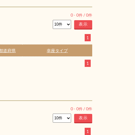
0
-
0
件 /
0
件
1
都道府県
幸座タイプ
1
0
-
0
件 /
0
件
1