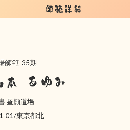
師範詳細
場師範 35期
山本 あゆみ
書 昼顔道場
01-01/東京都北