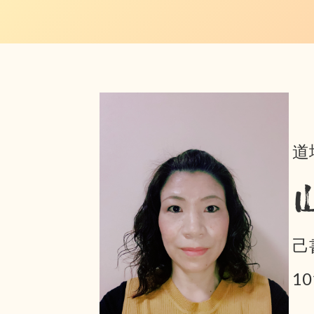
道
己
1