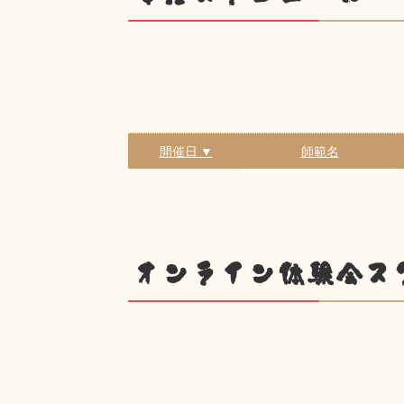
開催日 ▼
師範名
オンライン体験会ス