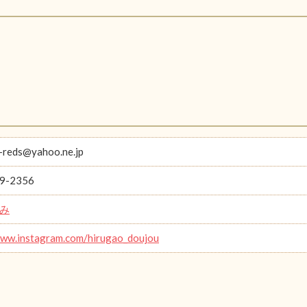
-reds@yahoo.ne.jp
9-2356
み
www.instagram.com/hirugao_doujou