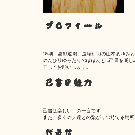
プロフィール
35期「昼顔道場」道場師範の山本あゆみ
のんびりゆったりのほほんと…己書を楽し
宜しくお願いします。
己書の魅力
己書は楽しい！の一言です！
また、多くの人達との繋がりの持てる場所
代表作