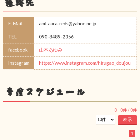
連絡先
E-Mail
ami-aura-reds@yahoo.ne.jp
TEL
090-8489-2356
facebook
山本あゆみ
Instagram
https://www.instagram.com/hirugao_doujou
幸座スケジュール
0
-
0
件 /
0
件
1