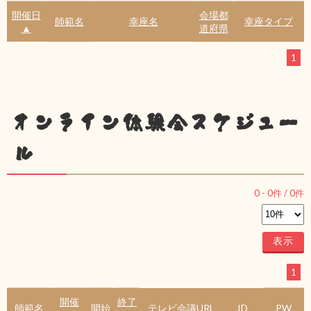
開催日
会場都
師範名
幸座名
幸座タイプ
▲
道府県
1
オンライン体験会スケジュー
ル
0
-
0
件 /
0
件
1
開催
終了
師範名
開始
テレビ会議URL
ID
PW