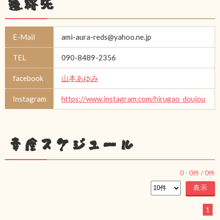
連絡先
E-Mail
ami-aura-reds@yahoo.ne.jp
TEL
090-8489-2356
facebook
山本あゆみ
Instagram
https://www.instagram.com/hirugao_doujou
幸座スケジュール
0
-
0
件 /
0
件
1