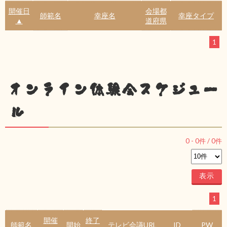
開催日
会場都
師範名
幸座名
幸座タイプ
▲
道府県
1
オンライン体験会スケジュー
ル
0
-
0
件 /
0
件
1
開催
終了
師範名
開始
テレビ会議URL
ID
PW