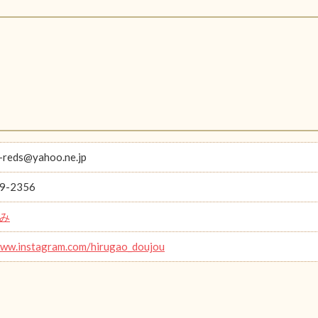
-reds@yahoo.ne.jp
9-2356
み
www.instagram.com/hirugao_doujou