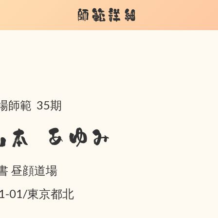
師範詳細
場師範 35期
山本 あゆみ
書 昼顔道場
01-01/東京都北