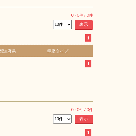
0
-
0
件 /
0
件
1
都道府県
幸座タイプ
1
0
-
0
件 /
0
件
1