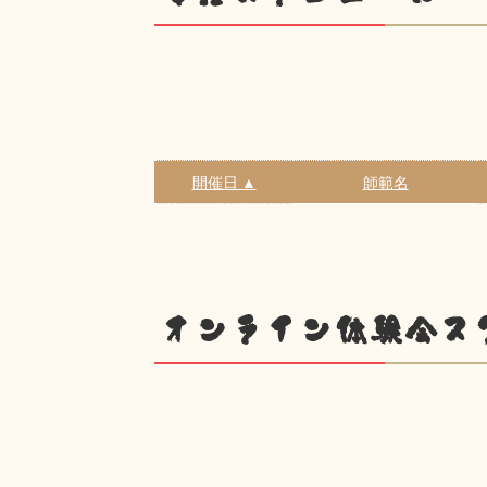
開催日 ▲
師範名
オンライン体験会ス