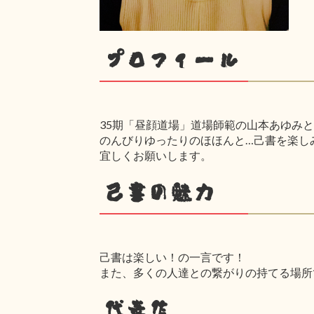
プロフィール
35期「昼顔道場」道場師範の山本あゆみ
のんびりゆったりのほほんと…己書を楽し
宜しくお願いします。
己書の魅力
己書は楽しい！の一言です！
また、多くの人達との繋がりの持てる場所
代表作