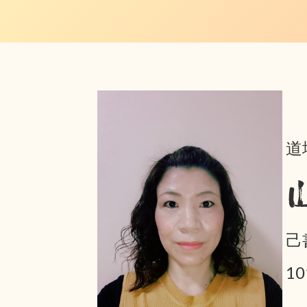
道
己
1