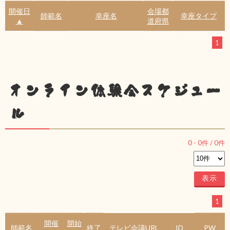
開催日
会場都
師範名
幸座名
幸座タイプ
▲
道府県
1
オンライン体験会スケジュー
ル
0
-
0
件 /
0
件
1
開催
開始
師範名
終了
テレビ会議URL
ID
PW