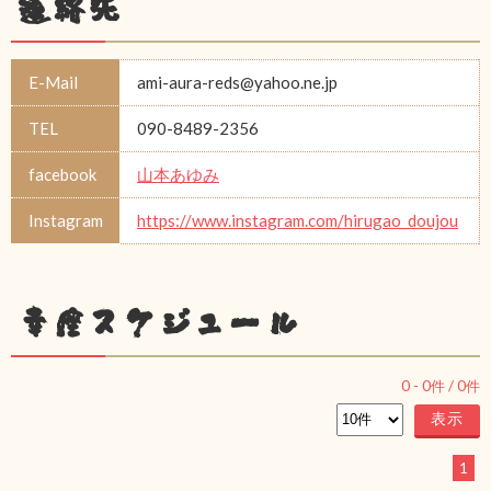
連絡先
E-Mail
ami-aura-reds@yahoo.ne.jp
TEL
090-8489-2356
facebook
山本あゆみ
Instagram
https://www.instagram.com/hirugao_doujou
幸座スケジュール
0
-
0
件 /
0
件
1