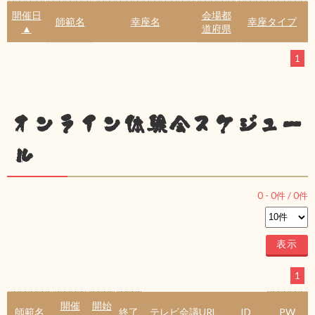
開催日
会場都
師範名
幸座名
幸座タイプ
▲
道府県
1
オンライン体験会スケジュー
ル
0
-
0
件 /
0
件
1
開催
開始
師範名
終了
テレビ会議URL
ID
PW