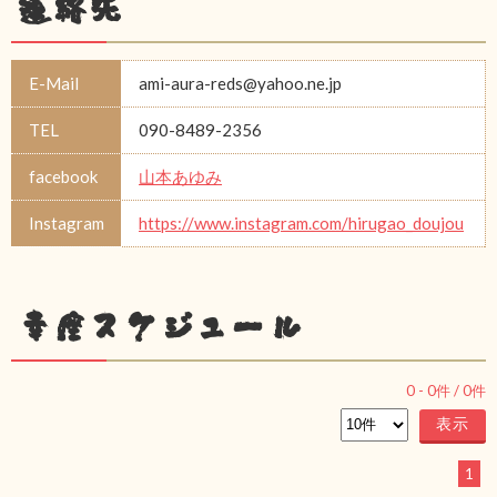
連絡先
E-Mail
ami-aura-reds@yahoo.ne.jp
TEL
090-8489-2356
facebook
山本あゆみ
Instagram
https://www.instagram.com/hirugao_doujou
幸座スケジュール
0
-
0
件 /
0
件
1