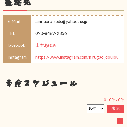
連絡先
E-Mail
ami-aura-reds@yahoo.ne.jp
TEL
090-8489-2356
facebook
山本あゆみ
Instagram
https://www.instagram.com/hirugao_doujou
幸座スケジュール
0
-
0
件 /
0
件
1