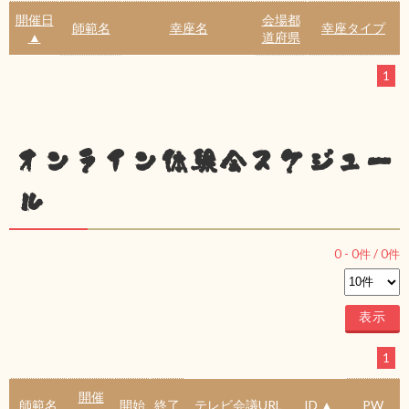
開催日
会場都
師範名
幸座名
幸座タイプ
▲
道府県
1
オンライン体験会スケジュー
ル
0
-
0
件 /
0
件
1
開催
師範名
開始
終了
テレビ会議URL
ID ▲
PW