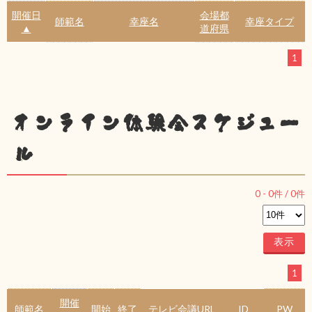
開催日
会場都
師範名
幸座名
幸座タイプ
▲
道府県
1
オンライン体験会スケジュー
ル
0
-
0
件 /
0
件
1
開催
師範名
開始
終了
テレビ会議URL
ID
PW