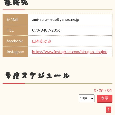
連絡先
E-Mail
ami-aura-reds@yahoo.ne.jp
TEL
090-8489-2356
facebook
山本あゆみ
Instagram
https://www.instagram.com/hirugao_doujou
幸座スケジュール
0
-
0
件 /
0
件
1