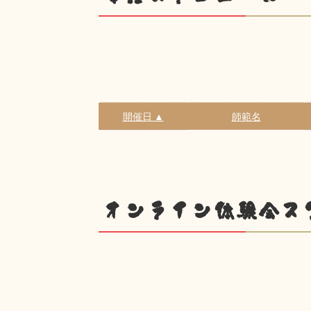
開催日 ▲
師範名
オンライン体験会ス