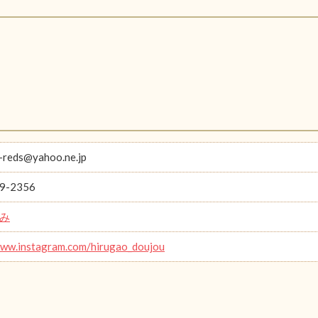
-reds@yahoo.ne.jp
9-2356
み
www.instagram.com/hirugao_doujou