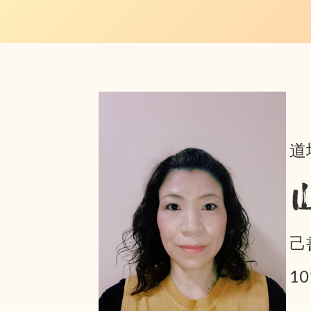
道
己
1