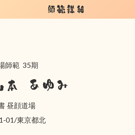
師範詳細
場師範 35期
山本 あゆみ
書 昼顔道場
01-01/東京都北