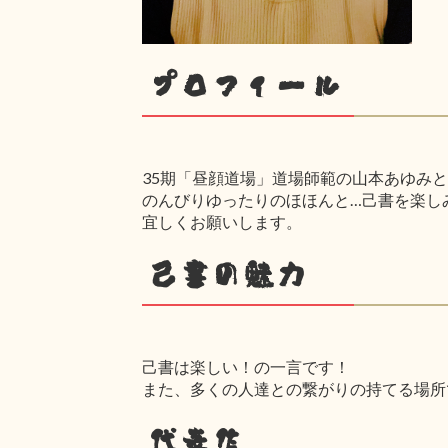
プロフィール
35期「昼顔道場」道場師範の山本あゆみ
のんびりゆったりのほほんと…己書を楽し
宜しくお願いします。
己書の魅力
己書は楽しい！の一言です！
また、多くの人達との繋がりの持てる場所
代表作