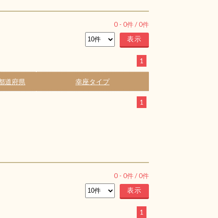
0
-
0
件 /
0
件
1
都道府県
幸座タイプ
1
0
-
0
件 /
0
件
1