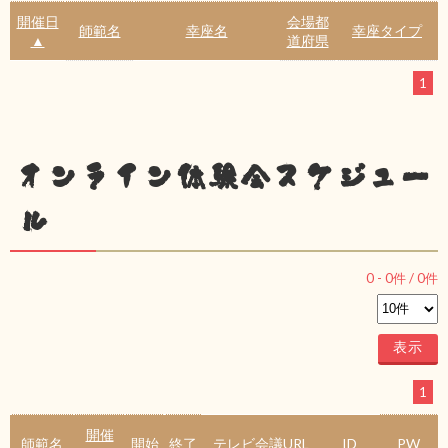
開催日
会場都
師範名
幸座名
幸座タイプ
▲
道府県
1
オンライン体験会スケジュー
ル
0
-
0
件 /
0
件
1
開催
師範名
開始
終了
テレビ会議URL
ID
PW