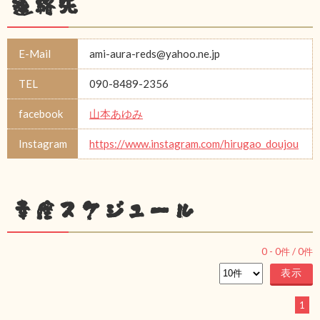
連絡先
E-Mail
ami-aura-reds@yahoo.ne.jp
TEL
090-8489-2356
facebook
山本あゆみ
Instagram
https://www.instagram.com/hirugao_doujou
幸座スケジュール
0
-
0
件 /
0
件
1