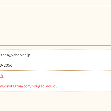
-reds@yahoo.ne.jp
9-2356
み
www.instagram.com/hirugao_doujou