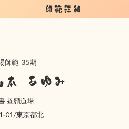
師範詳細
場師範 35期
山本 あゆみ
書 昼顔道場
01-01/東京都北