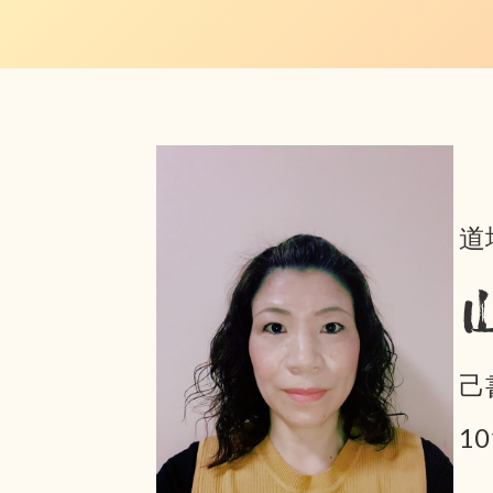
道
己
1