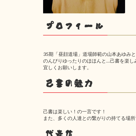
プロフィール
35期「昼顔道場」道場師範の山本あゆみ
のんびりゆったりのほほんと…己書を楽し
宜しくお願いします。
己書の魅力
己書は楽しい！の一言です！
また、多くの人達との繋がりの持てる場所
代表作