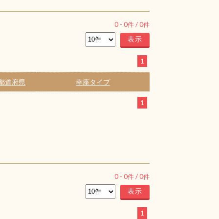
0
-
0
件 /
0
件
1
都道府県
幸座タイプ
1
0
-
0
件 /
0
件
1