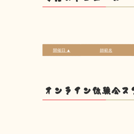
開催日 ▲
師範名
オンライン体験会ス