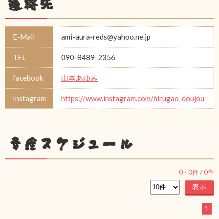
連絡先
E-Mail
ami-aura-reds@yahoo.ne.jp
TEL
090-8489-2356
facebook
山本あゆみ
Instagram
https://www.instagram.com/hirugao_doujou
幸座スケジュール
0
-
0
件 /
0
件
1