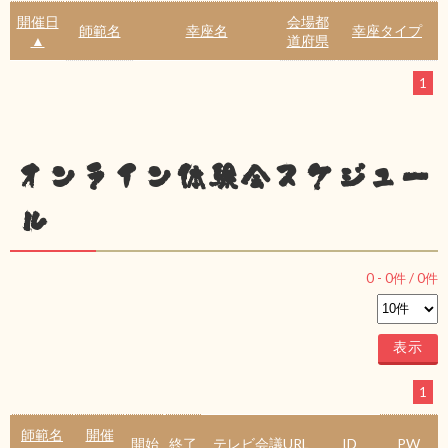
開催日
会場都
師範名
幸座名
幸座タイプ
▲
道府県
1
オンライン体験会スケジュー
ル
0
-
0
件 /
0
件
1
師範名
開催
開始
終了
テレビ会議URL
ID
PW