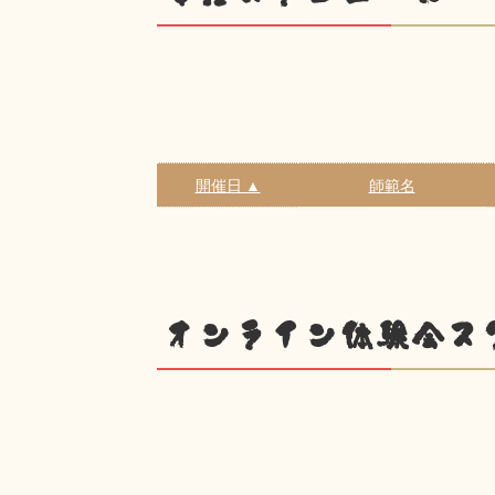
開催日 ▲
師範名
オンライン体験会ス