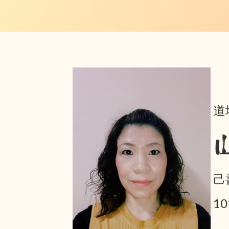
道
己
1