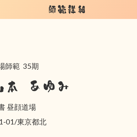
師範詳細
場師範 35期
山本 あゆみ
書 昼顔道場
01-01/東京都北