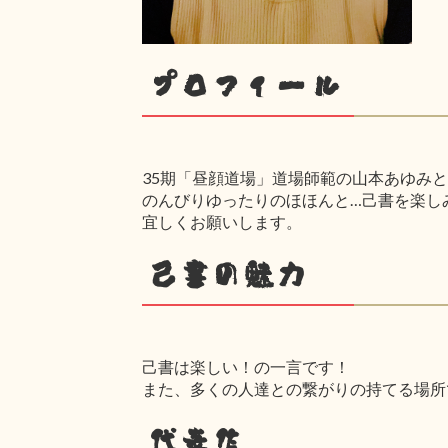
プロフィール
35期「昼顔道場」道場師範の山本あゆみ
のんびりゆったりのほほんと…己書を楽し
宜しくお願いします。
己書の魅力
己書は楽しい！の一言です！
また、多くの人達との繋がりの持てる場所
代表作