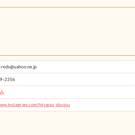
-reds@yahoo.ne.jp
9-2356
み
www.instagram.com/hirugao_doujou