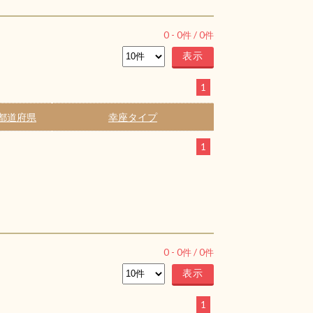
0
-
0
件 /
0
件
1
都道府県
幸座タイプ
1
0
-
0
件 /
0
件
1