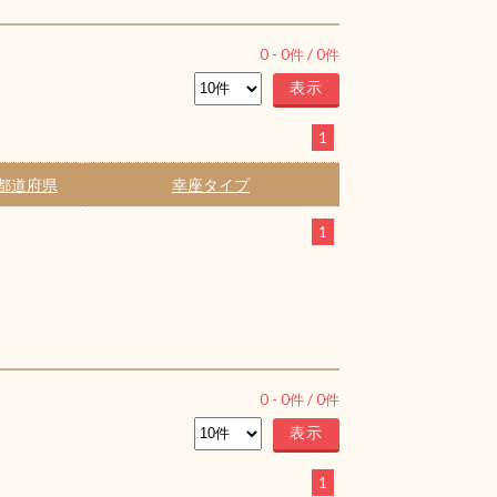
0
-
0
件 /
0
件
1
都道府県
幸座タイプ
1
0
-
0
件 /
0
件
1