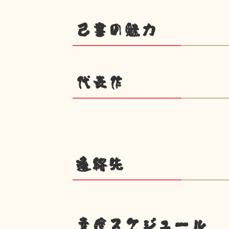
己書の魅力
代表作
連絡先
幸座スケジュール