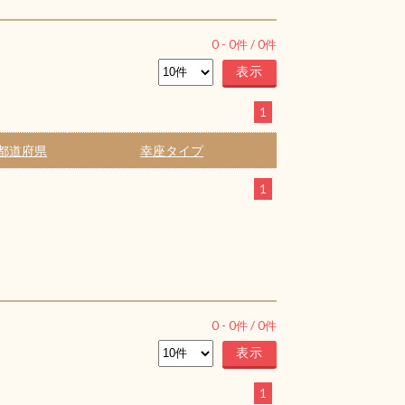
0
-
0
件 /
0
件
1
都道府県
幸座タイプ
1
0
-
0
件 /
0
件
1