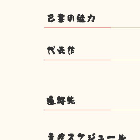
己書の魅力
代表作
連絡先
幸座スケジュール