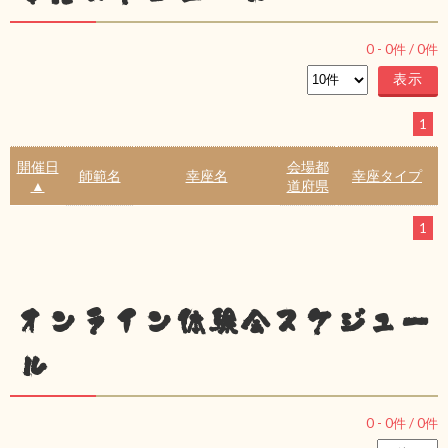
0
-
0
件 /
0
件
1
開催日
会場都
師範名
幸座名
幸座タイプ
▲
道府県
1
オンライン体験会スケジュー
ル
0
-
0
件 /
0
件