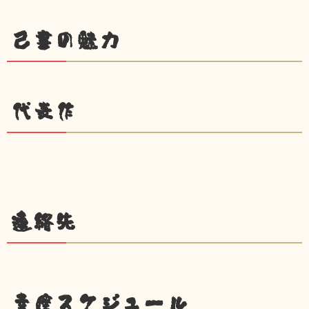
己書の魅力
代表作
連絡先
幸座スケジュール