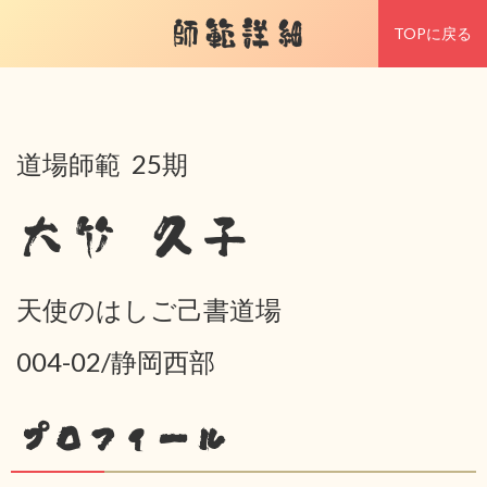
師範詳細
TOPに戻る
道場師範 25期
大竹 久子
天使のはしご己書道場
004-02/静岡西部
プロフィール