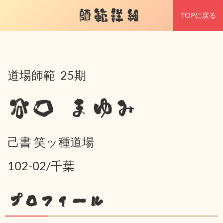
師範詳細
TOPに戻る
道場師範 25期
谷口 まゆみ
己書 笑ッ種道場
102-02/千葉
プロフィール