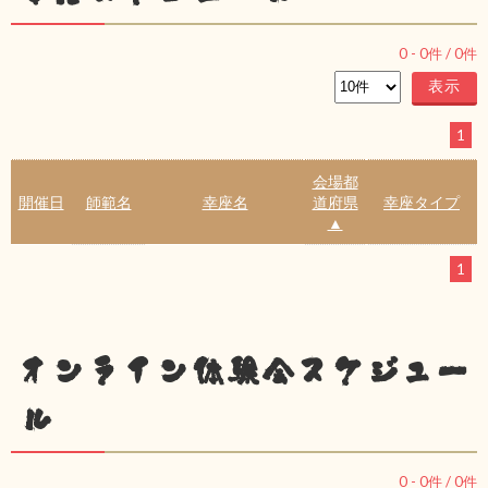
0
-
0
件 /
0
件
1
会場都
開催日
師範名
幸座名
道府県
幸座タイプ
▲
1
オンライン体験会スケジュー
ル
0
-
0
件 /
0
件