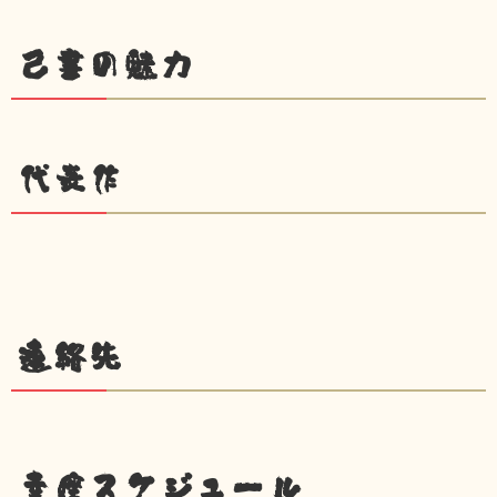
己書の魅力
代表作
連絡先
幸座スケジュール