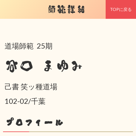
師範詳細
TOPに戻る
道場師範 25期
谷口 まゆみ
己書 笑ッ種道場
102-02/千葉
プロフィール