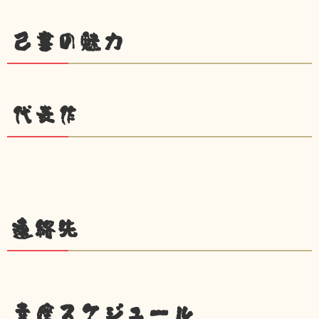
己書の魅力
代表作
連絡先
幸座スケジュール