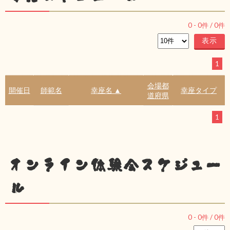
0
-
0
件 /
0
件
1
会場都
開催日
師範名
幸座名 ▲
幸座タイプ
道府県
1
オンライン体験会スケジュー
ル
0
-
0
件 /
0
件