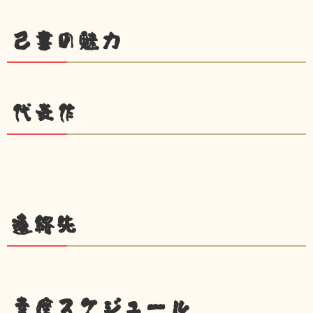
己書の魅力
代表作
連絡先
幸座スケジュール