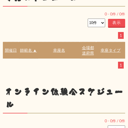
0
-
0
件 /
0
件
1
会場都
開催日
師範名 ▲
幸座名
幸座タイプ
道府県
1
オンライン体験会スケジュー
ル
0
-
0
件 /
0
件