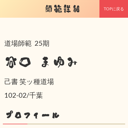
師範詳細
TOPに戻る
道場師範 25期
谷口 まゆみ
己書 笑ッ種道場
102-02/千葉
プロフィール