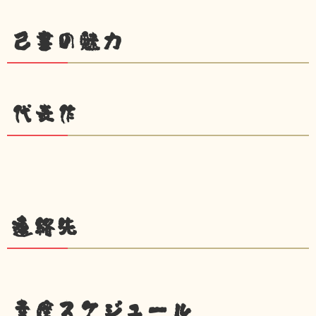
己書の魅力
代表作
連絡先
幸座スケジュール