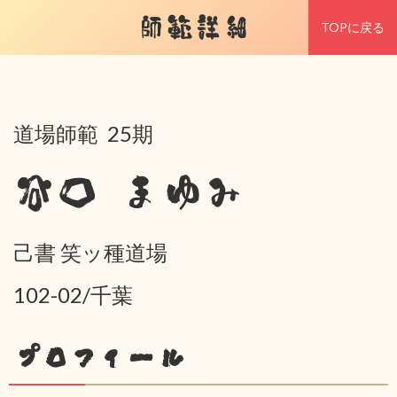
師範詳細
TOPに戻る
道場師範 25期
谷口 まゆみ
己書 笑ッ種道場
102-02/千葉
プロフィール