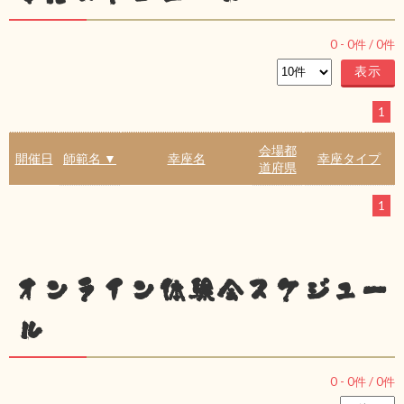
0
-
0
件 /
0
件
1
会場都
開催日
師範名 ▼
幸座名
幸座タイプ
道府県
1
オンライン体験会スケジュー
ル
0
-
0
件 /
0
件