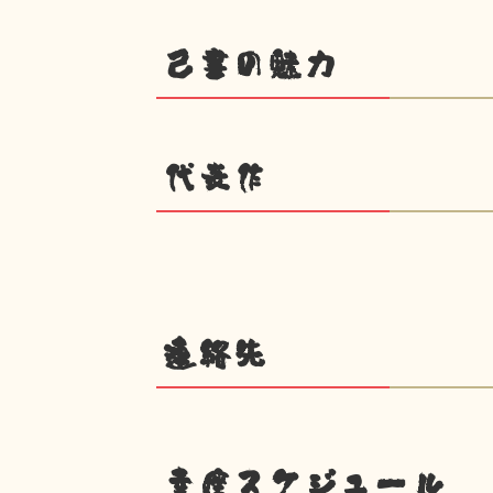
己書の魅力
代表作
連絡先
幸座スケジュール