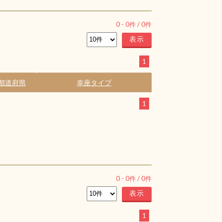
0
-
0
件 /
0
件
1
都道府県
幸座タイプ
1
0
-
0
件 /
0
件
1