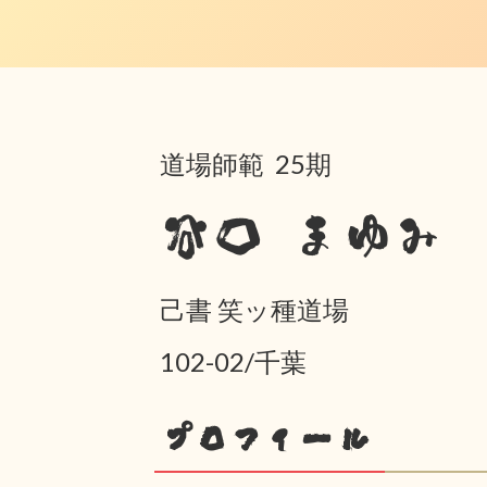
道場師範 25期
谷口 まゆみ
己書 笑ッ種道場
102-02/千葉
プロフィール