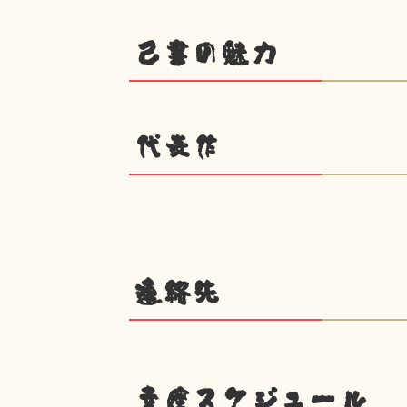
己書の魅力
代表作
連絡先
幸座スケジュール