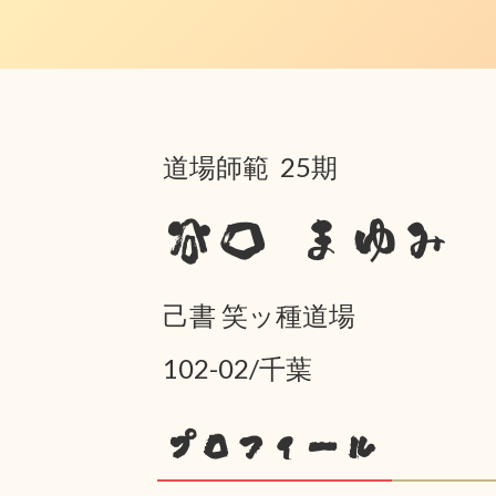
道場師範 25期
谷口 まゆみ
己書 笑ッ種道場
102-02/千葉
プロフィール