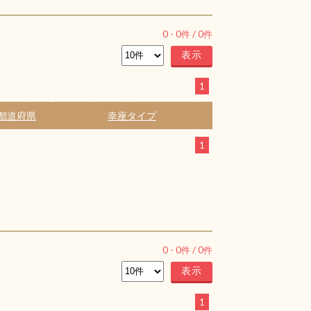
0
-
0
件 /
0
件
1
都道府県
幸座タイプ
1
0
-
0
件 /
0
件
1