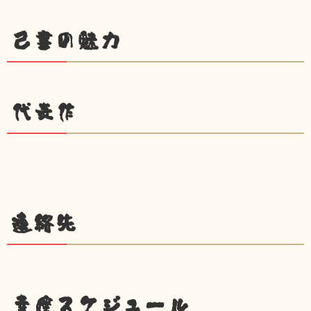
己書の魅力
代表作
連絡先
幸座スケジュール