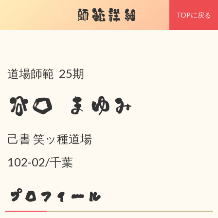
師範詳細
TOPに戻る
道場師範 25期
谷口 まゆみ
己書 笑ッ種道場
102-02/千葉
プロフィール