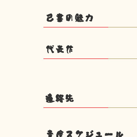
己書の魅力
代表作
連絡先
幸座スケジュール