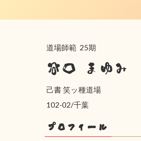
道場師範 25期
谷口 まゆみ
己書 笑ッ種道場
102-02/千葉
プロフィール