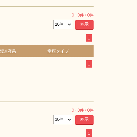
0
-
0
件 /
0
件
1
都道府県
幸座タイプ
1
0
-
0
件 /
0
件
1