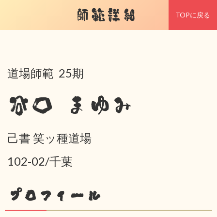
師範詳細
TOPに戻る
道場師範 25期
谷口 まゆみ
己書 笑ッ種道場
102-02/千葉
プロフィール