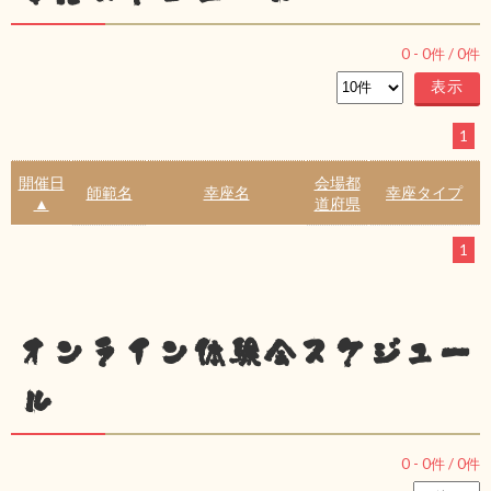
0
-
0
件 /
0
件
1
開催日
会場都
師範名
幸座名
幸座タイプ
▲
道府県
1
オンライン体験会スケジュー
ル
0
-
0
件 /
0
件