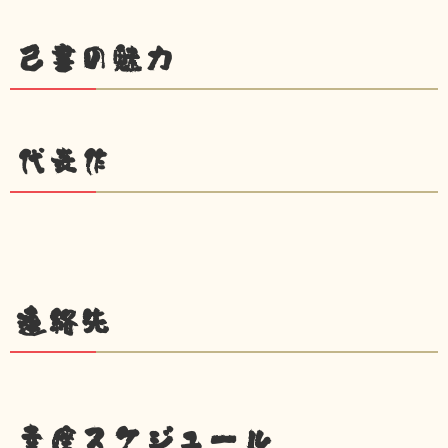
己書の魅力
代表作
連絡先
幸座スケジュール