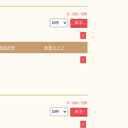
0
-
0
件 /
0
件
1
都道府県
幸座タイプ
1
0
-
0
件 /
0
件
1