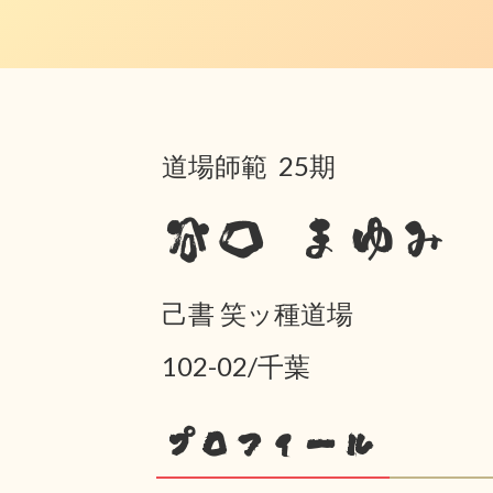
道場師範 25期
谷口 まゆみ
己書 笑ッ種道場
102-02/千葉
プロフィール