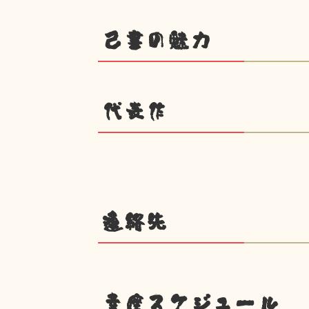
己書の魅力
代表作
連絡先
幸座スケジュール