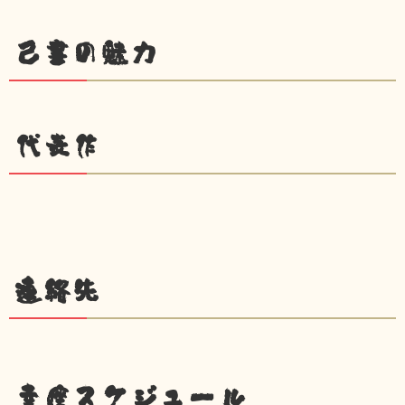
己書の魅力
代表作
連絡先
幸座スケジュール