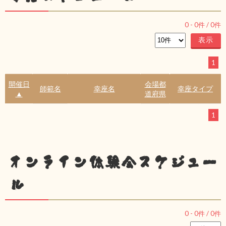
0
-
0
件 /
0
件
1
開催日
会場都
師範名
幸座名
幸座タイプ
▲
道府県
1
オンライン体験会スケジュー
ル
0
-
0
件 /
0
件