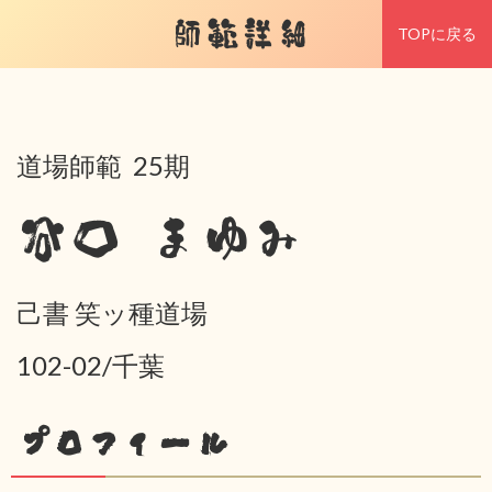
師範詳細
TOPに戻る
道場師範 25期
谷口 まゆみ
己書 笑ッ種道場
102-02/千葉
プロフィール