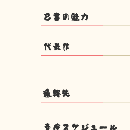
己書の魅力
代表作
連絡先
幸座スケジュール