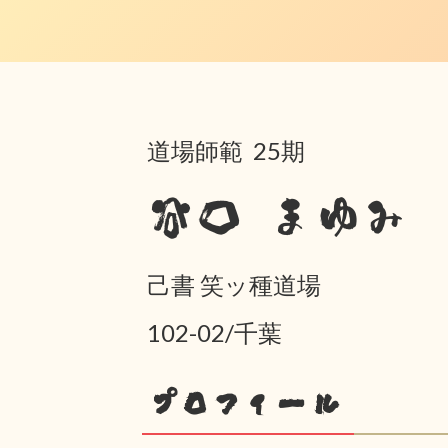
道場師範 25期
谷口 まゆみ
己書 笑ッ種道場
102-02/千葉
プロフィール