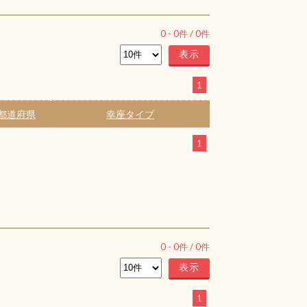
0
-
0
件 /
0
件
1
都道府県
幸座タイプ
1
0
-
0
件 /
0
件
1