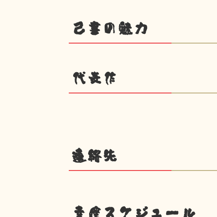
己書の魅力
代表作
連絡先
幸座スケジュール