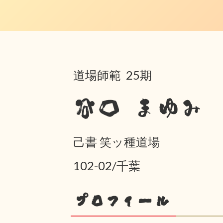
道場師範 25期
谷口 まゆみ
己書 笑ッ種道場
102-02/千葉
プロフィール