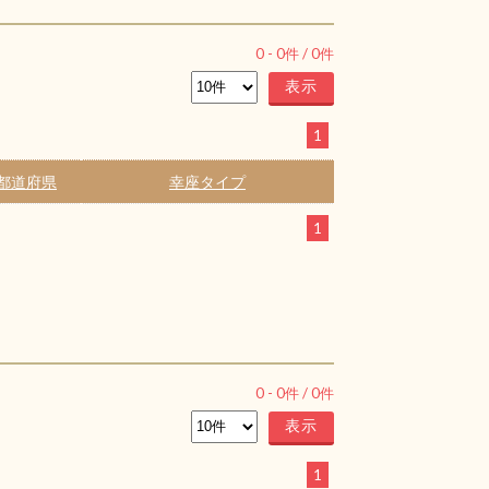
0
-
0
件 /
0
件
1
都道府県
幸座タイプ
1
0
-
0
件 /
0
件
1