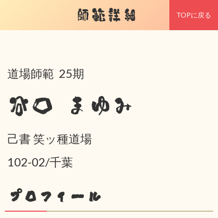
師範詳細
TOPに戻る
道場師範 25期
谷口 まゆみ
己書 笑ッ種道場
102-02/千葉
プロフィール