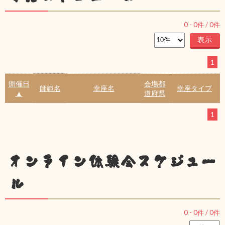
0
-
0
件 /
0
件
1
開催日
会場都
師範名
幸座名
幸座タイプ
▲
道府県
1
オンライン体験会スケジュー
ル
0
-
0
件 /
0
件