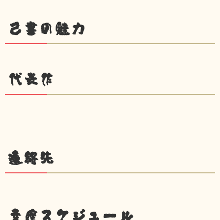
己書の魅力
代表作
連絡先
幸座スケジュール