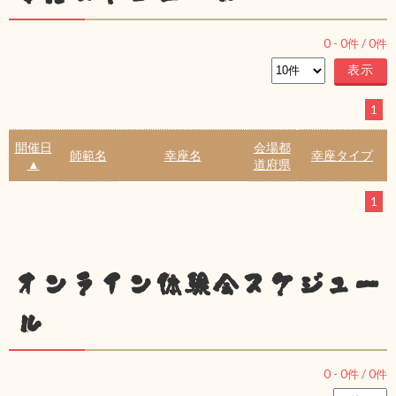
0
-
0
件 /
0
件
1
開催日
会場都
師範名
幸座名
幸座タイプ
▲
道府県
1
オンライン体験会スケジュー
ル
0
-
0
件 /
0
件