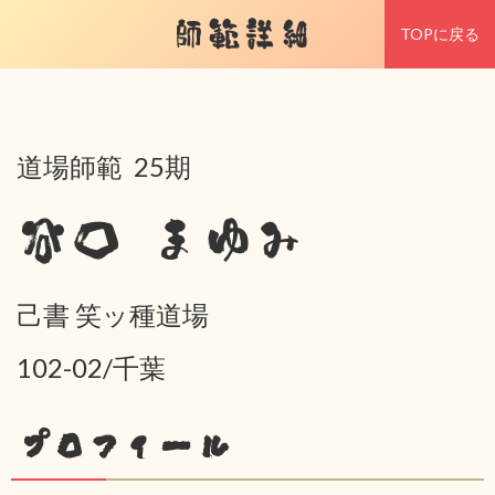
師範詳細
TOPに戻る
道場師範 25期
谷口 まゆみ
己書 笑ッ種道場
102-02/千葉
プロフィール