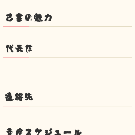
己書の魅力
代表作
連絡先
幸座スケジュール