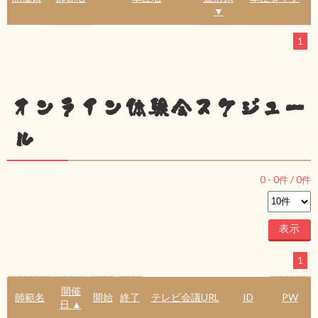
▼
1
オンライン体験会スケジュー
ル
0
-
0
件 /
0
件
1
開催
師範名
開始
終了
テレビ会議URL
ID
PW
日 ▲