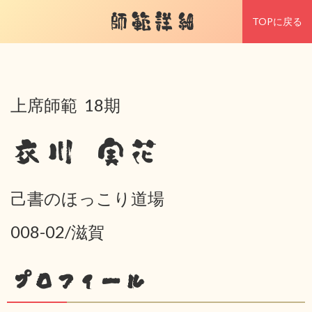
師範詳細
TOPに戻る
上席師範 18期
衣川 実花
己書のほっこり道場
008-02/滋賀
プロフィール