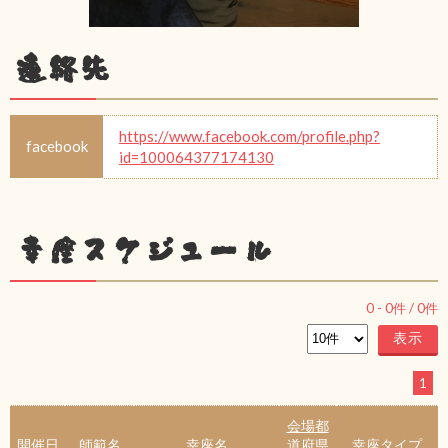
連絡先
https://www.facebook.com/profile.php?
facebook
id=100064377174130
幸座スケジュール
0
-
0
件 /
0
件
1
会場都
開催日
師範名
幸座名
道府県
幸座タイプ