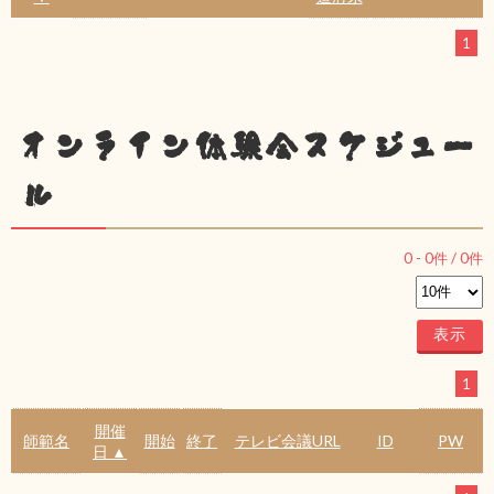
1
オンライン体験会スケジュー
ル
0
-
0
件 /
0
件
1
開催
師範名
開始
終了
テレビ会議URL
ID
PW
日 ▲