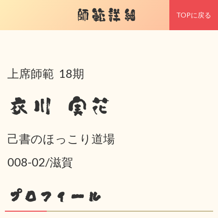
師範詳細
TOPに戻る
上席師範 18期
衣川 実花
己書のほっこり道場
008-02/滋賀
プロフィール