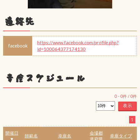
連絡先
https://www.facebook.com/profile.php?
facebook
id=100064377174130
幸座スケジュール
0
-
0
件 /
0
件
1
開催日
会場都
師範名
幸座名
幸座タイプ
▼
道府県