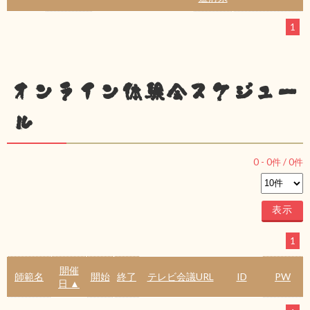
1
オンライン体験会スケジュー
ル
0
-
0
件 /
0
件
1
開催
師範名
開始
終了
テレビ会議URL
ID
PW
日 ▲