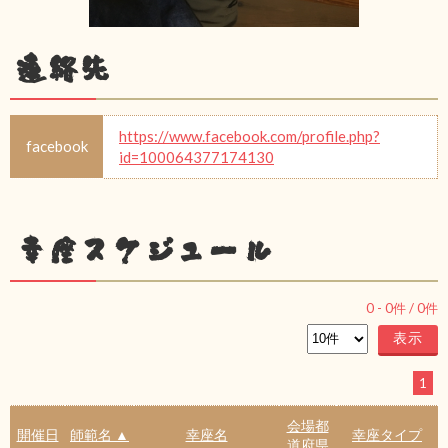
連絡先
https://www.facebook.com/profile.php?
facebook
id=100064377174130
幸座スケジュール
0
-
0
件 /
0
件
1
会場都
開催日
師範名 ▲
幸座名
幸座タイプ
道府県