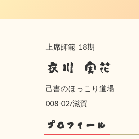
上席師範 18期
衣川 実花
己書のほっこり道場
008-02/滋賀
プロフィール