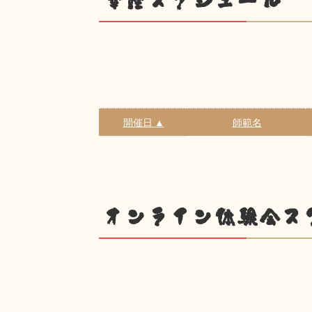
幸座スケジュール
開催日 ▲
師範名
オンライン体験会ス