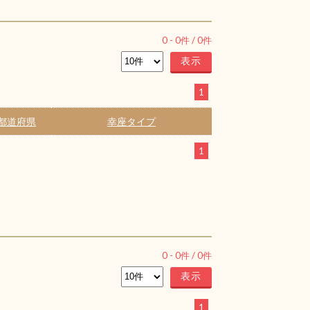
0
-
0
件 /
0
件
1
都道府県
幸座タイプ
1
0
-
0
件 /
0
件
1