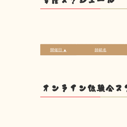
幸座スケジュール
開催日 ▲
師範名
オンライン体験会ス