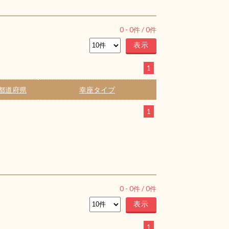
0
-
0
件 /
0
件
1
都道府県
幸座タイプ
1
0
-
0
件 /
0
件
1