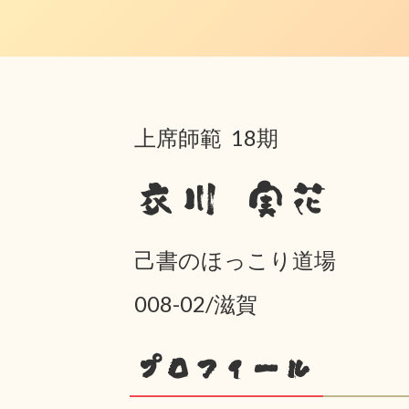
上席師範 18期
衣川 実花
己書のほっこり道場
008-02/滋賀
プロフィール