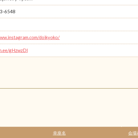
3-6548
www.instagram.com/doikyoko/
lin.ee/gHzwzDl
幸座名
会場