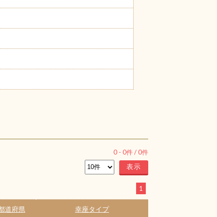
0
-
0
件 /
0
件
1
都道府県
幸座タイプ