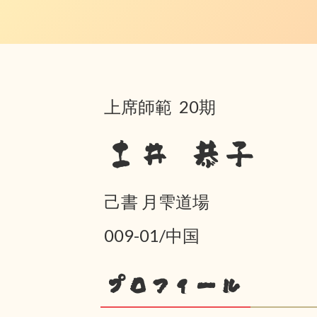
上席師範 20期
土井 恭子
己書 月雫道場
009-01/中国
プロフィール