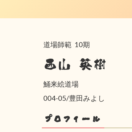
道場師範 10期
西山 英樹
鯒来絵道場
004-05/豊田みよし
プロフィール