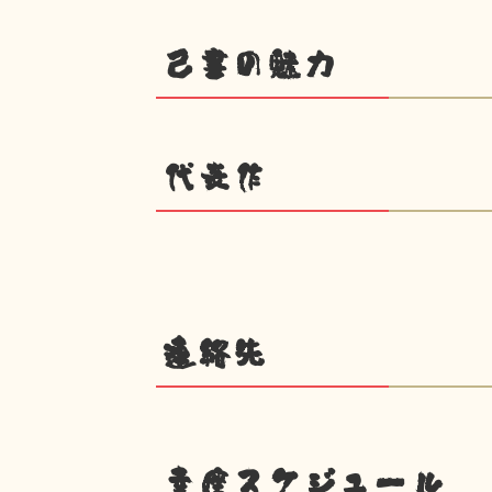
己書の魅力
代表作
連絡先
幸座スケジュール