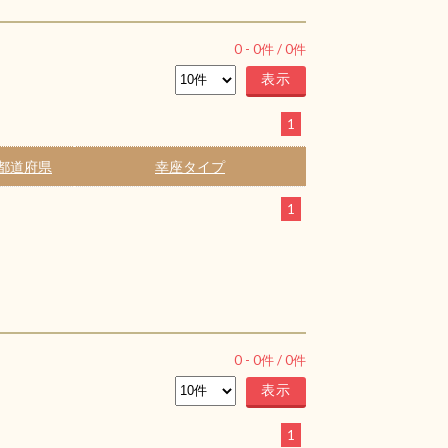
0
-
0
件 /
0
件
1
都道府県
幸座タイプ
1
0
-
0
件 /
0
件
1