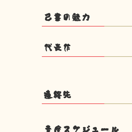
己書の魅力
代表作
連絡先
幸座スケジュール