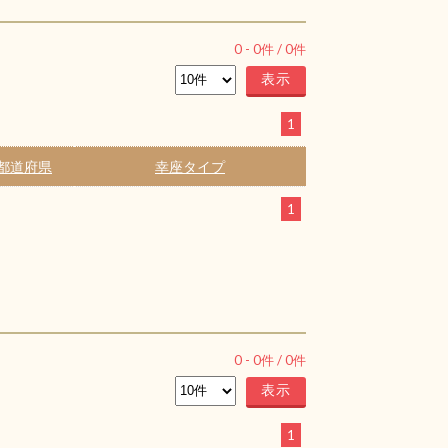
0
-
0
件 /
0
件
1
都道府県
幸座タイプ
1
0
-
0
件 /
0
件
1