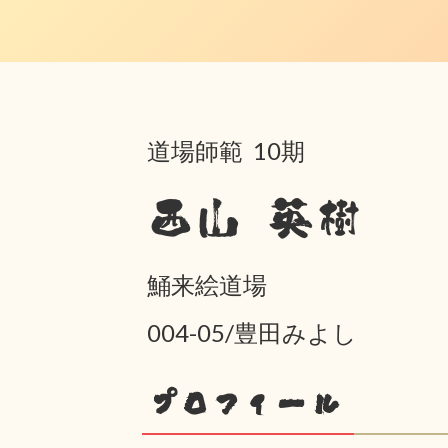
道場師範 10期
西山 英樹
鯒来絵道場
004-05/豊田みよし
プロフィール