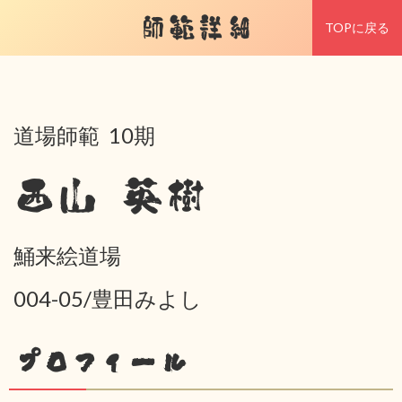
師範詳細
TOPに戻る
道場師範 10期
西山 英樹
鯒来絵道場
004-05/豊田みよし
プロフィール