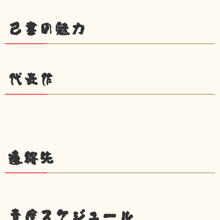
己書の魅力
代表作
連絡先
幸座スケジュール