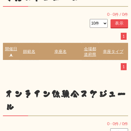
0
-
0
件 /
0
件
1
開催日
会場都
師範名
幸座名
幸座タイプ
▲
道府県
1
オンライン体験会スケジュー
ル
0
-
0
件 /
0
件